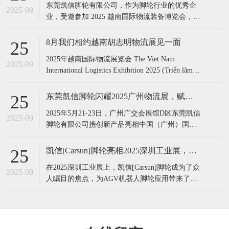
东莞凯信脚轮有限公司，作为脚轮行业的优秀企
2025-09
业，受邀参加 2025 越南国际物流装备博览会，此
次展会凯信脚轮带来前沿的 AGV脚轮应用解决方
案，为物流搬运领域注入新活力。 凯信脚轮,展
8月我们相约越南胡志明物流展见一面
25
会,物流展, 越南展会,脚轮厂家,展会现场,越南物
​2025年越南国际物流展览会 The Viet Nam
流展,国际展会​凯信脚轮,展会,物流展, 越南展会,
2025-09
International Logistics Exhibition 2025 (Triển lãm
脚轮
Quốc tế Logistics Việt Nam 2025​)​​​ 展会时间：2025
年7月31日-8月2日 展会地点：越南
​东莞凯信脚轮闪耀2025广州物流展，赋能智慧物流新未来‌
25
​2025年5月21-23日，广州广交会展馆D区东莞凯信
2025-09
脚轮有限公司携创新产品亮相‌中国（广州）国际
物流装备与技术展览会（LET 2025）‌智能机器人
展览会，成为展会焦点之一。作为脚轮行业领军
凯信[Carsun]脚轮亮相2025深圳工业展，引领AGV机器人脚轮新变革
25
企业，凯信展示了适配AGV机器人的高性能脚
​在2025深圳工业展上，凯信[Carsun]脚轮成为了众
轮、重型物流万向轮及防静电、耐高温等差异化
2025-09
人瞩目的焦点，为AGV机器人脚轮应用带来了前
产品，为智慧物流
沿的解决方案。​凯信[Carsun]脚轮作为行业的佼佼
者，一直专注于脚轮的设计与制造。其拥有一支
专业的技术研发团队，为产品的创新与品质提供
了坚实保障。此次展会，凯信[Carsun]脚轮针对