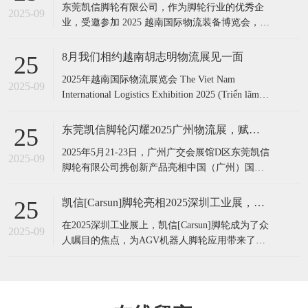
东莞凯信脚轮有限公司，作为脚轮行业的优秀企
2025-09
业，受邀参加 2025 越南国际物流装备博览会，此
次展会凯信脚轮带来前沿的 AGV脚轮应用解决方
案，为物流搬运领域注入新活力。 凯信脚轮,展
8月我们相约越南胡志明物流展见一面
25
会,物流展, 越南展会,脚轮厂家,展会现场,越南物
​2025年越南国际物流展览会 The Viet Nam
流展,国际展会​凯信脚轮,展会,物流展, 越南展会,
2025-09
International Logistics Exhibition 2025 (Triển lãm
脚轮
Quốc tế Logistics Việt Nam 2025​)​​​ 展会时间：2025
年7月31日-8月2日 展会地点：越南
​东莞凯信脚轮闪耀2025广州物流展，赋能智慧物流新未来‌
25
​2025年5月21-23日，广州广交会展馆D区东莞凯信
2025-09
脚轮有限公司携创新产品亮相‌中国（广州）国际
物流装备与技术展览会（LET 2025）‌智能机器人
展览会，成为展会焦点之一。作为脚轮行业领军
凯信[Carsun]脚轮亮相2025深圳工业展，引领AGV机器人脚轮新变革
25
企业，凯信展示了适配AGV机器人的高性能脚
​在2025深圳工业展上，凯信[Carsun]脚轮成为了众
轮、重型物流万向轮及防静电、耐高温等差异化
2025-09
人瞩目的焦点，为AGV机器人脚轮应用带来了前
产品，为智慧物流
沿的解决方案。​凯信[Carsun]脚轮作为行业的佼佼
者，一直专注于脚轮的设计与制造。其拥有一支
专业的技术研发团队，为产品的创新与品质提供
了坚实保障。此次展会，凯信[Carsun]脚轮针对