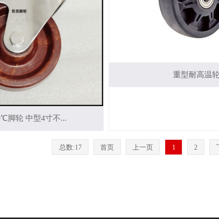
重型耐高温
℃脚轮 中型4寸不...
总数:17
首页
上一页
1
2