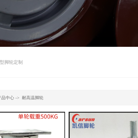
型脚轮定制
产品中心
->
耐高温脚轮