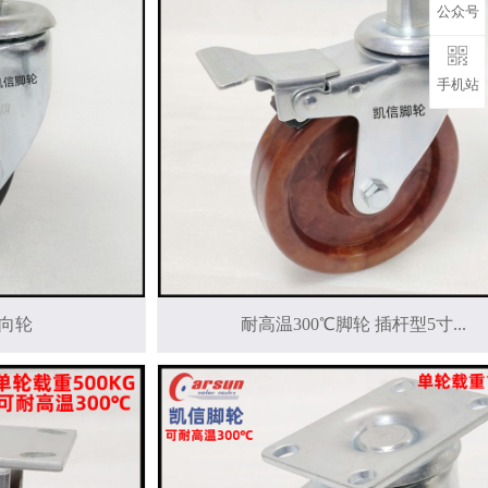
公众号
手机站
向轮
耐高温300℃脚轮 插杆型5寸...