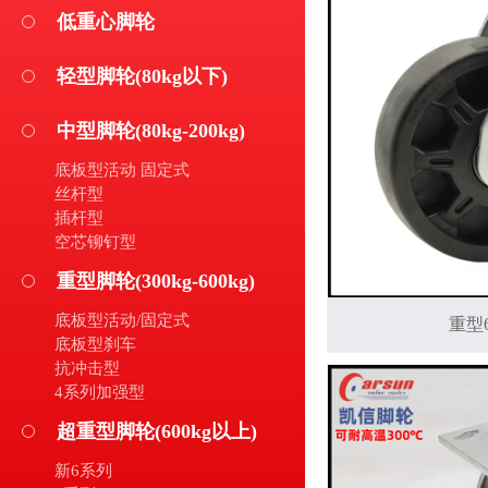
低重心脚轮
轻型脚轮(80kg以下)
中型脚轮(80kg-200kg)
底板型活动 固定式
丝杆型
插杆型
空芯铆钉型
重型脚轮(300kg-600kg)
底板型活动/固定式
重型
底板型刹车
抗冲击型
4系列加强型
超重型脚轮(600kg以上)
新6系列