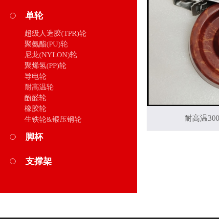
单轮
超级人造胶(TPR)轮
聚氨酯(PU)轮
尼龙(NYLON)轮
聚烯氢(PP)轮
导电轮
耐高温轮
酚醛轮
橡胶轮
耐高温300
生铁轮&锻压钢轮
脚杯
支撑架