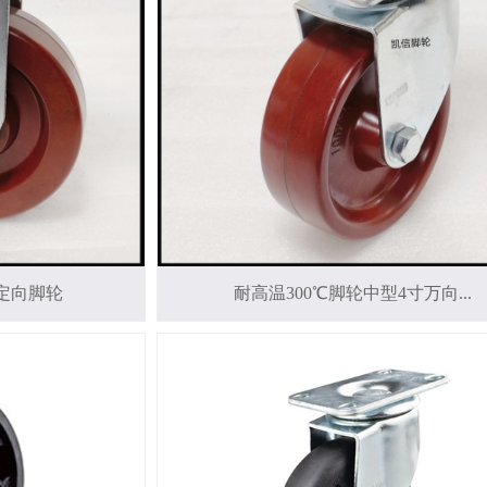
寸定向脚轮
耐高温300℃脚轮中型4寸万向...