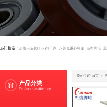
热门搜索：
超级人造胶(TPR)轮厂家
东莞低重心脚轮
轻型脚轮
重
您的位置:
首页
->
产品分类
Product classification