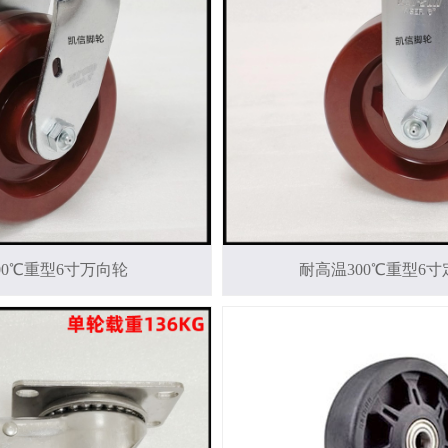
00℃重型6寸万向轮
耐高温300℃重型6