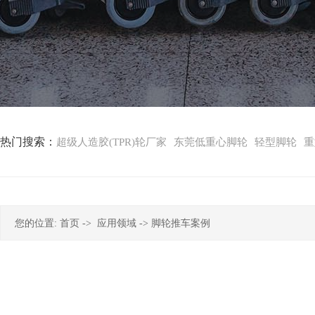
热门搜索：
超级人造胶(TPR)轮厂家
东莞低重心脚轮
轻型脚轮
重
您的位置:
首页
->
应用领域
-> 脚轮推车案例